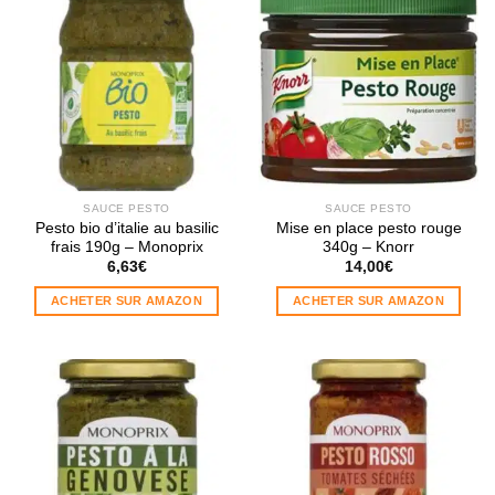
SAUCE PESTO
SAUCE PESTO
Pesto bio d’italie au basilic
Mise en place pesto rouge
frais 190g – Monoprix
340g – Knorr
6,63
€
14,00
€
ACHETER SUR AMAZON
ACHETER SUR AMAZON