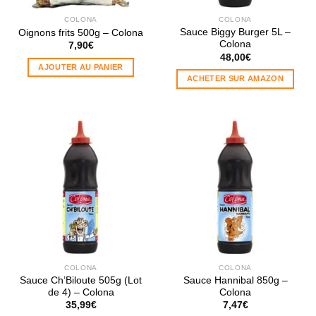
COLONA
COLONA
Sauce Biggy Burger 5L –
Oignons frits 500g – Colona
Colona
7,90
€
48,00
€
AJOUTER AU PANIER
ACHETER SUR AMAZON
COLONA
COLONA
Sauce Ch’Biloute 505g (Lot
Sauce Hannibal 850g –
de 4) – Colona
Colona
35,99
€
7,47
€