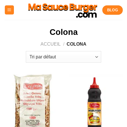
Passer
BLOG
au
contenu
Colona
ACCUEIL
/
COLONA