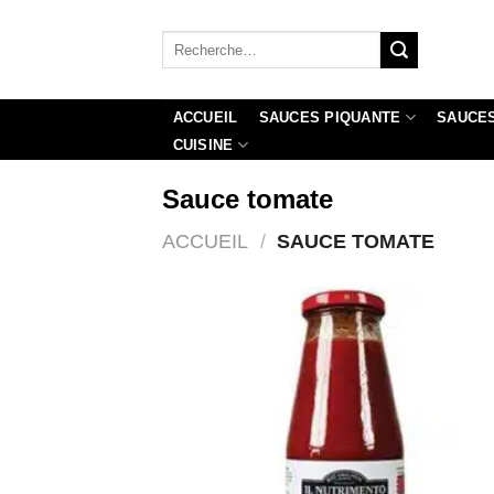
Passer
au
Recherche
pour :
contenu
ACCUEIL
SAUCES PIQUANTE
SAUCES
CUISINE
Sauce tomate
ACCUEIL
/
SAUCE TOMATE