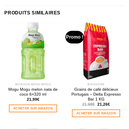
PRODUITS SIMILAIRES
Promo !
BOISSON MOGU MOGU
BOISSONS
Mogu Mogu melon nata de
Grains de café délicieux
coco 6×320 ml
Portugais – Delta Expresso
Bar 1 KG
21,99
€
Le
Le
21,98
€
21,26
€
prix
prix
ACHETER SUR AMAZON
initial
actuel
ACHETER SUR AMAZON
était :
est :
21,98€.
21,26€.