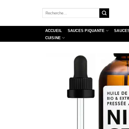
Passer
au
Recherche
pour :
contenu
ACCUEIL
SAUCES PIQUANTE
SAUCES
CUISINE