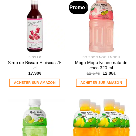
Promo !
BISSAP
BOISSON MOGU MOGU
Sirop de Bissap-Hibiscus 75
Mogu Mogu lychee nata de
cl
coco 320 ml
Le
Le
17,99
€
12,67
€
12,08
€
prix
prix
initial
actuel
ACHETER SUR AMAZON
ACHETER SUR AMAZON
était :
est :
12,67€.
12,08€.