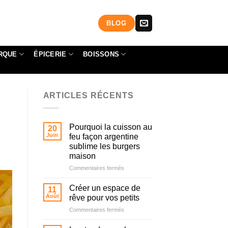
BLOG
RQUE
ÉPICERIE
BOISSONS
ARTICLES RÉCENTS
Pourquoi la cuisson au
20
Juin
feu façon argentine
sublime les burgers
maison
sur
Commentaires fermés
Pourquoi
la
Créer un espace de
11
cuisson
Août
rêve pour vos petits
au
sur
Commentaires fermés
feu
Créer
façon
un
argentine