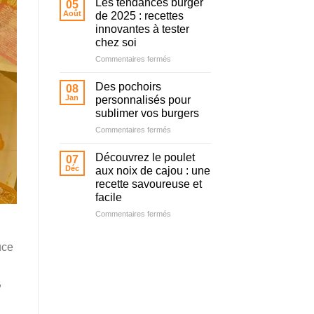
Les tendances burger
05
espace
sublime
Août
de 2025 : recettes
de
les
innovantes à tester
rêve
burgers
chez soi
pour
maison
vos
sur
Commentaires fermés
petits
Les
tendances
Des pochoirs
08
burger
Jan
personnalisés pour
de
sublimer vos burgers
2025 :
sur
Commentaires fermés
recettes
Des
innovantes
pochoirs
à
Découvrez le poulet
07
personnalisés
tester
Déc
aux noix de cajou : une
pour
chez
recette savoureuse et
sublimer
soi
facile
vos
burgers
sur
Commentaires fermés
Découvrez
le
uce
poulet
aux
noix
,
de
cajou
: