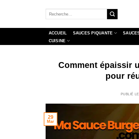
Passer
au
Recherche
pour :
contenu
ACCUEIL
SAUCES PIQUANTE
SAUCES
CUISINE
Comment épaissir u
pour réu
PUBLIÉ L
29
Mar