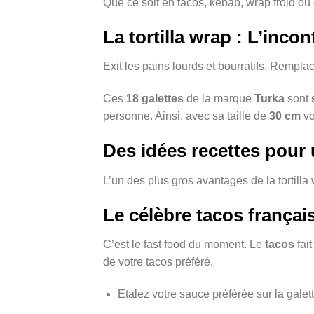
Que ce soit en tacos, kebab, wrap froid ou 
La tortilla wrap : L’inco
Exit les pains lourds et bourratifs. Rempla
Ces
18 galettes
de la marque
T
urka
sont
personne. Ainsi, avec sa taille de
30 cm
vo
Des idées recettes pour u
L’un des plus gros avantages de la tortilla 
Le célèbre tacos françai
C’est le fast food du moment. Le
tacos
fai
de votre tacos préféré.
Etalez votre sauce préférée sur la galett