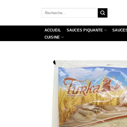
Passer
au
Recherche
pour :
contenu
ACCUEIL
SAUCES PIQUANTE
SAUCES
CUISINE