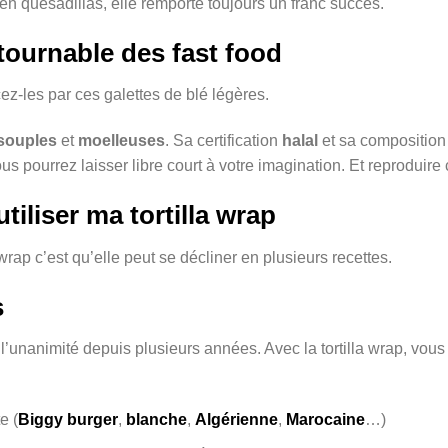
en quesadillas, elle remporte toujours un franc succès.
ntournable des fast food
cez-les par ces galettes de blé légères.
souples
et
moelleuses
. Sa certification
halal
et sa compositio
us pourrez laisser libre court à votre imagination. Et reproduir
tiliser ma tortilla wrap
wrap c’est qu’elle peut se décliner en plusieurs recettes.
s
t l’unanimité depuis plusieurs années. Avec la tortilla wrap, vo
e (
Biggy burger
,
blanche
,
Algérienne
,
Marocaine
…)