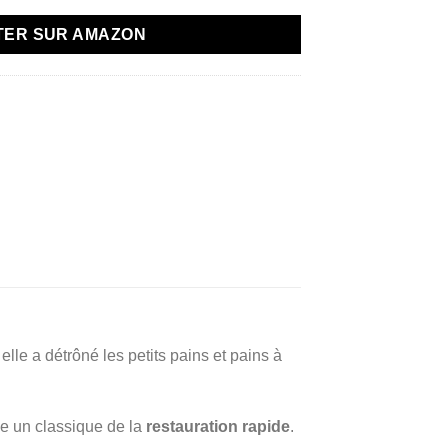
TER SUR AMAZON
, elle a détrôné les petits pains et pains à
e un classique de la
restauration rapide
.